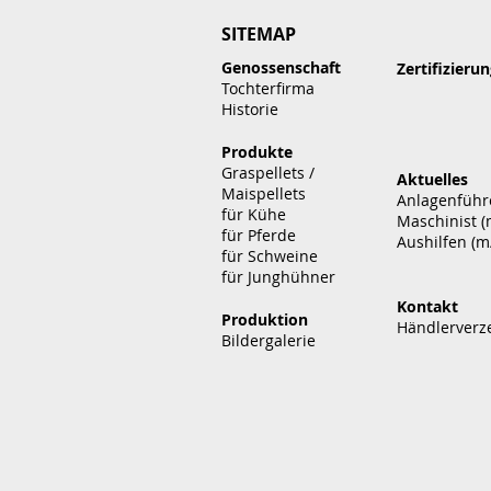
SITEMAP
Genossenschaft
Zertifizieru
Tochterfirma
Historie
Produkte
Graspellets /
Aktuelles
Maispellets
Anlagenführe
für Kühe
Maschinist (
für Pferde
Aushilfen (m
für Schweine
für Junghühner
Kontakt
Produktion
Händlerverz
Bildergalerie